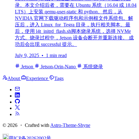
录。本文介绍后者，需要在 Ubuntu 系统（16.04 或 18.04
LTS）上安装 qemu-user-static 和 python。然后，从
NVIDIA 官网下载驱动程序包和示例根文件系统包。解
压后，进入 Linux_for_Tegra 目录，执行相关脚本。最
后，使用 l4t_initrd_flash.sh脚本烧录系统，选择 NVMe
方式。烧录过程中，Jetson 设备会断开并重新连接。 成
功后会出现 successful 提示。
July 9, 2025
• 1 min read
Jetson
Jetson-Orin-Nano
系统烧录
About
Experience
Tags
© 2026 ・
Crafted with
Astro-Theme-Shyne
萌ICP备20262002号