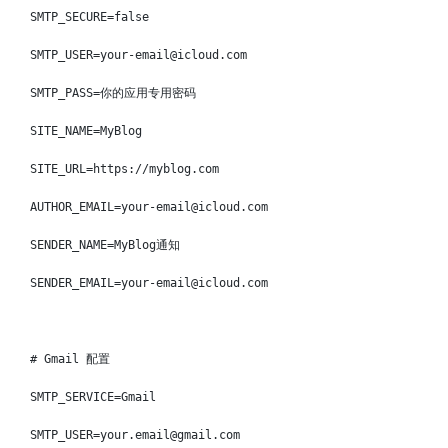
SMTP_SECURE
=
false
SMTP_USER
=
your-email@icloud.com
SMTP_PASS
=
你的应用专用密码
SITE_NAME
=
MyBlog
SITE_URL
=
https://myblog.com
AUTHOR_EMAIL
=
your-email@icloud.com
SENDER_NAME
=
MyBlog通知
SENDER_EMAIL
=
your-email@icloud.com
# Gmail 配置
SMTP_SERVICE
=
Gmail
SMTP_USER
=
your.email@gmail.com