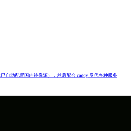
脚本已自动配置国内镜像源），然后配合 caddy 反代各种服务