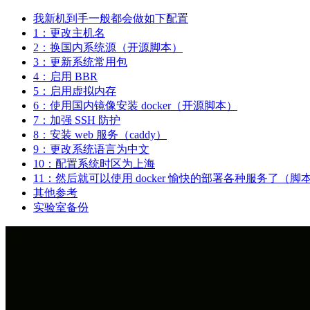
我新机到手一般都会做如下配置
1：更改主机名
2：换国内系统源（开源脚本）
3：更新系统常用包
4：启用 BBR
5：启用虚拟内存
6：使用国内镜像安装 docker（开源脚本）
7：加强 SSH 防护
8：安装 web 服务（caddy）
9：更改系统语言为中文
10：配置系统时区为上海
11：然后就可以使用 docker 愉快的部署各种服务了（
其他参考
实验室备份