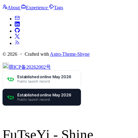
About
Experience
Tags
© 2026 ・
Crafted with
Astro-Theme-Shyne
萌ICP备20262002号
FuTseYi - Shine