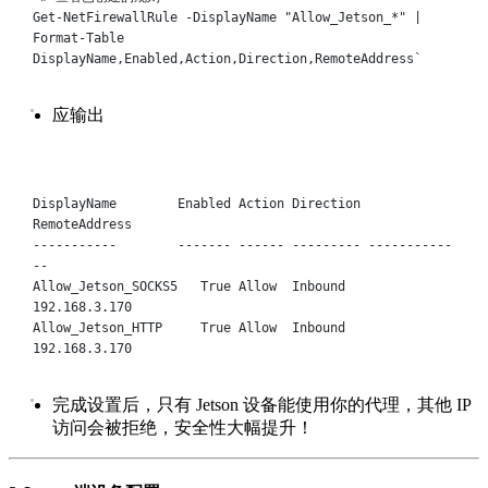
Get-NetFirewallRule -DisplayName "Allow_Jetson_*" | 
Format-Table 
DisplayName,Enabled,Action,Direction,RemoteAddress
`
应输出
Terminal window
DisplayName
Enabled
Action
Direction
RemoteAddress
-----------
-------
------
---------
-----------
--
Allow_Jetson_SOCKS5
True
Allow
Inbound
192.168.3.170
Allow_Jetson_HTTP
True
Allow
Inbound
192.168.3.170
完成设置后，只有 Jetson 设备能使用你的代理，其他 IP
访问会被拒绝，安全性大幅提升！