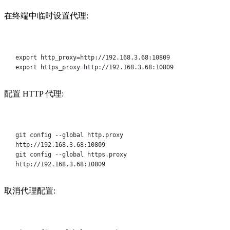
在终端中临时设置代理:
Terminal window
export
 http_proxy
=
http://192.168.3.68:10809
export
 https_proxy
=
http://192.168.3.68:10809
配置 HTTP 代理:
Terminal window
git
config
--global
http.proxy
http://192.168.3.68:10809
git
config
--global
https.proxy
http://192.168.3.68:10809
取消代理配置:
Terminal window