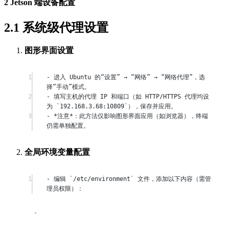
2
​Jetson 端设备配置​
2.1 ​
​系统级代理设置​
​图形界面设置​
1
- 进入 Ubuntu 的“设置” → “网络” → “网络代理”，选
择“手动”模式。
2
- 填写主机的代理 IP 和端口（如 HTTP/HTTPS 代理均设
为 `192.168.3.68:10809`），保存并应用。
3
- *注意*：此方法仅影响图形界面应用（如浏览器），终端
仍需单独配置。
​全局环境变量配置​
1
- 编辑 `/etc/environment` 文件，添加以下内容（需管
理员权限）：
Terminal window