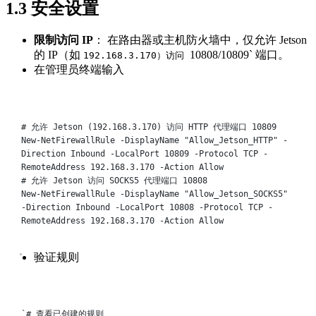
1.3 安全设置
​限制访问 IP​
​： 在路由器或主机防火墙中，仅允许 Jetson
的 IP（如
10808/10809` 端口。
192.168.3.170）访问
在管理员终端输入
Terminal window
# 允许 Jetson (192.168.3.170) 访问 HTTP 代理端口 10809
New-NetFirewallRule
-DisplayName
"Allow_Jetson_HTTP"
-
Direction
Inbound
-LocalPort
10809
-Protocol
TCP
-
RemoteAddress
192.168.3.170
-Action
Allow
# 允许 Jetson 访问 SOCKS5 代理端口 10808
New-NetFirewallRule
-DisplayName
"Allow_Jetson_SOCKS5"
-Direction
Inbound
-LocalPort
10808
-Protocol
TCP
-
RemoteAddress
192.168.3.170
-Action
Allow
验证规则
Terminal window
`
# 查看已创建的规则