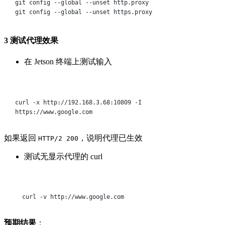
git
config
--global
--unset
http.proxy
git
config
--global
--unset
https.proxy
3 测试代理效果
在 Jetson 终端上测试输入
Terminal window
curl
-x
http://192.168.3.68:10809
-I
https://www.google.com
如果返回
，说明代理已生效
HTTP/2 200
测试无显示代理的 curl
Terminal window
curl
-v
http://www.google.com
​预期结果​
​：