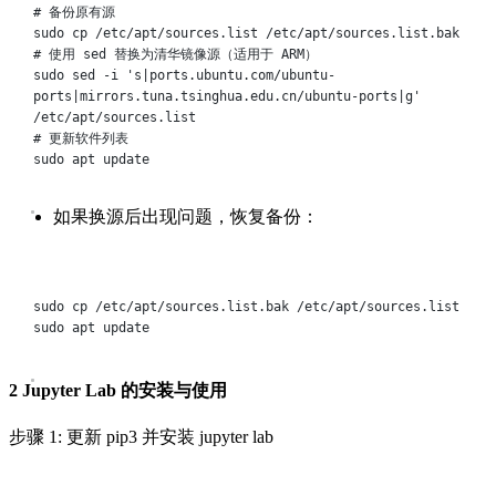
# 备份原有源
sudo
cp
/etc/apt/sources.list
/etc/apt/sources.list.bak
# 使用 sed 替换为清华镜像源（适用于 ARM）
sudo
sed
-i
's|ports.ubuntu.com/ubuntu-
ports|mirrors.tuna.tsinghua.edu.cn/ubuntu-ports|g'
/etc/apt/sources.list
# 更新软件列表
sudo
apt
update
如果换源后出现问题，恢复备份：
Terminal window
sudo
cp
/etc/apt/sources.list.bak
/etc/apt/sources.list
sudo
apt
update
2 Jupyter Lab 的安装与使用
步骤 1: 更新 pip3 并安装 jupyter lab
Terminal window