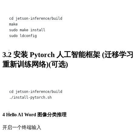
Terminal window
cd
jetson-inference/build
make
sudo
make
install
sudo
ldconfig
3.2 安装 Pytorch 人工智能框架 (迁移学习
重新训练网络)(可选)
Terminal window
cd
jetson-inference/build
./install-pytorch.sh
4 Hello AI Word 图像分类推理
开启一个终端输入