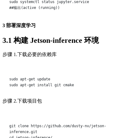
sudo
systemctl
status
jupyter.service
##输出(active (running))
3 部署深度学习
3.1 构建 Jetson-inference 环境
步骤 1.下载必要的依赖库
Terminal window
sudo
apt-get
update
sudo
apt-get
install
git
cmake
步骤 2.下载项目包
Terminal window
git
clone
https://github.com/dusty-nv/jetson-
inference.git
cd
jetson-inference/