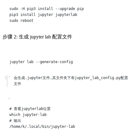
sudo
-H
pip3
install
--upgrade
pip
pip3
install
jupyter
jupyterlab
sudo
reboot
步骤 2: 生成 jupyter lab 配置文件
Terminal window
jupyter
lab
--generate-config
1
会生成.jupyter文件,其文件夹下有jupyter_lab_config.py配置
文件
Terminal window
# 查看jupyterlab位置
which
jupyter-lab
# 输出
/home/k/.local/bin/jupyter-lab