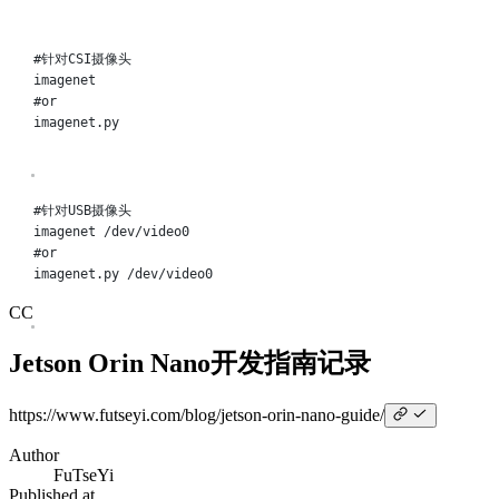
Terminal window
#针对CSI摄像头
imagenet
#or
imagenet.py
Terminal window
#针对USB摄像头
imagenet
/dev/video0
#or
imagenet.py
/dev/video0
CC
Jetson Orin Nano开发指南记录
https://www.futseyi.com/blog/jetson-orin-nano-
guide/
Author
FuTseYi
Published at