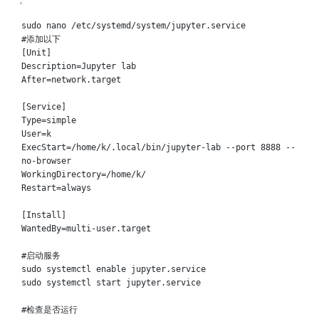
Terminal window
sudo
nano
/etc/systemd/system/jupyter.service
#添加以下
[Unit]
Description
=
Jupyter
lab
After
=
network.target
[Service]
Type
=
simple
User
=
k
ExecStart
=
/home/k/.local/bin/jupyter-lab
--port
8888
--
no-browser
WorkingDirectory
=
/home/k/
Restart
=
always
[Install]
WantedBy
=
multi-user.target
#启动服务
sudo
systemctl
enable
jupyter.service
sudo
systemctl
start
jupyter.service
#检查是否运行