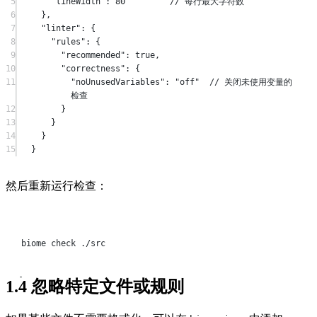
5
"lineWidth"
: 
80
// 每行最大字符数
6
},
7
"linter"
: {
8
"rules"
: {
9
"recommended"
: 
true
,
10
"correctness"
: {
11
"noUnusedVariables"
: 
"off"
// 关闭未使用变量的
检查
12
}
13
}
14
}
15
}
然后重新运行检查：
Terminal window
biome
check
./src
1.4
忽略特定文件或规则