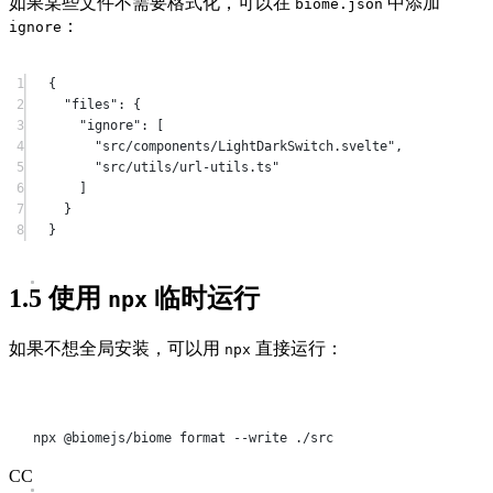
如果某些文件不需要格式化，可以在
中添加
biome.json
：
ignore
1
{
2
"files"
: {
3
"ignore"
: [
4
"src/components/LightDarkSwitch.svelte"
,
5
"src/utils/url-utils.ts"
6
]
7
}
8
}
1.5
使用
临时运行
npx
如果不想全局安装，可以用
直接运行：
npx
Terminal window
npx
@biomejs/biome
format
--write
./src
CC